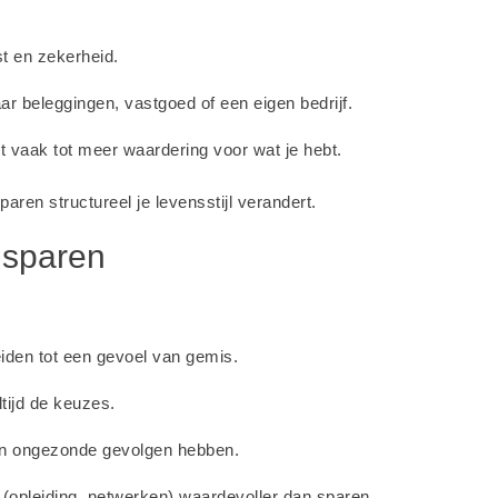
st en zekerheid.
aar beleggingen, vastgoed of een eigen bedrijf.
t vaak tot meer waardering voor wat je hebt.
aren structureel je levensstijl verandert.
 sparen
eiden tot een gevoel van gemis.
ltijd de keuzes.
an ongezonde gevolgen hebben.
f (opleiding, netwerken) waardevoller dan sparen.