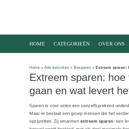
HOME
CATEGORIEËN
OVER ONS
Home
»
Alle berichten
»
Besparen
»
Extreem sparen: h
Extreem sparen: hoe 
gaan en wat levert he
Sparen is voor velen een vanzelfsprekend onderde
Maar er bestaat een groep mensen die het verder 
opzijzetten. Zij omarmen
extreem sparen
: een le
bewust wordt besteed, met als doel maximale bes