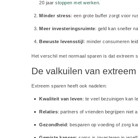
20 jaar
stoppen met werken
.
Minder stress
: een grote buffer zorgt voor ru
Meer investeringsruimte
: geld kan sneller n
Bewuste levensstijl
: minder consumeren leid
Het verschil met normaal sparen is dat extreem sp
De valkuilen van extreem
Extreem sparen heeft ook nadelen:
Kwaliteit van leven
: te veel bezuinigen kan l
Relaties
: partners of vrienden begrijpen niet a
Gezondheid
: besparen op voeding of zorg k
Gemiste kansen
: soms is investeren in jezel