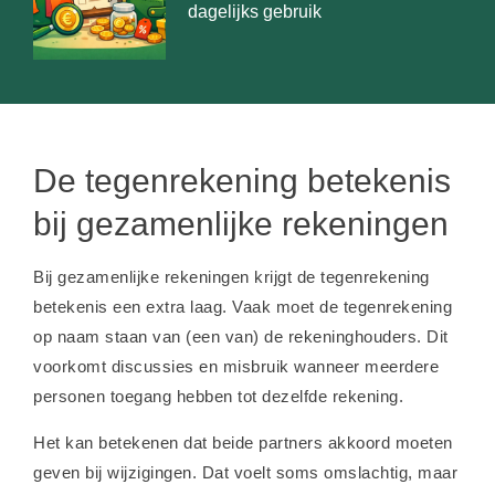
dagelijks gebruik
De tegenrekening betekenis
bij gezamenlijke rekeningen
Bij gezamenlijke rekeningen krijgt de tegenrekening
betekenis een extra laag. Vaak moet de tegenrekening
op naam staan van (een van) de rekeninghouders. Dit
voorkomt discussies en misbruik wanneer meerdere
personen toegang hebben tot dezelfde rekening.
Het kan betekenen dat beide partners akkoord moeten
geven bij wijzigingen. Dat voelt soms omslachtig, maar