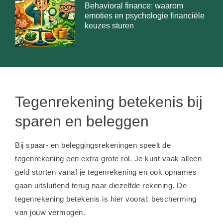
Behavioral finance: waarom
emoties en psychologie financiële
keuzes sturen
Tegenrekening betekenis bij
sparen en beleggen
Bij spaar- en beleggingsrekeningen speelt de
tegenrekening een extra grote rol. Je kunt vaak alleen
geld storten vanaf je tegenrekening en ook opnames
gaan uitsluitend terug naar diezelfde rekening. De
tegenrekening betekenis is hier vooral: bescherming
van jouw vermogen.