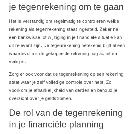
je tegenrekening om te gaan
Het is verstandig om regelmatig te controleren welke
rekening als tegenrekening staat ingesteld. Zeker na
een bankwissel of wijziging in je financiële situatie kan
dit relevant zijn. De tegenrekening betekenis blijft alleen
waardevol als de gekoppelde rekening nog actief en
veilig is.
Zorg er ook voor dat de tegenrekening op een rekening
staat waar je zelf volledige controle over hebt. Zo
voorkom je afhankelijkheid van derden en behoud je
overzicht over je geldstromen.
De rol van de tegenrekening
in je financiële planning