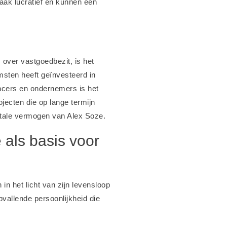
aak lucratief en kunnen een
 over vastgoedbezit, is het
msten heeft geïnvesteerd in
ncers en ondernemers is het
ojecten die op lange termijn
totale vermogen van Alex Soze.
 als basis voor
n het licht van zijn levensloop
opvallende persoonlijkheid die