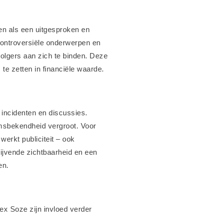
ien als een uitgesproken en
controversiële onderwerpen en
l volgers aan zich te binden. Deze
e zetten in financiële waarde.
incidenten en discussies.
naamsbekendheid vergroot. Voor
werkt publiciteit – ook
lijvende zichtbaarheid en een
en.
lex Soze zijn invloed verder