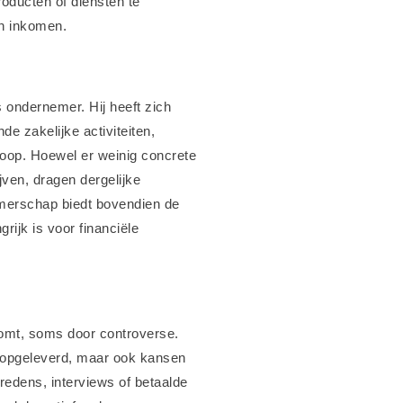
roducten of diensten te
jn inkomen.
ls ondernemer. Hij heeft zich
e zakelijke activiteiten,
oop. Hoewel er weinig concrete
jven, dragen dergelijke
nemerschap biedt bovendien de
rijk is voor financiële
komt, soms door controverse.
d opgeleverd, maar ook kansen
edens, interviews of betaalde