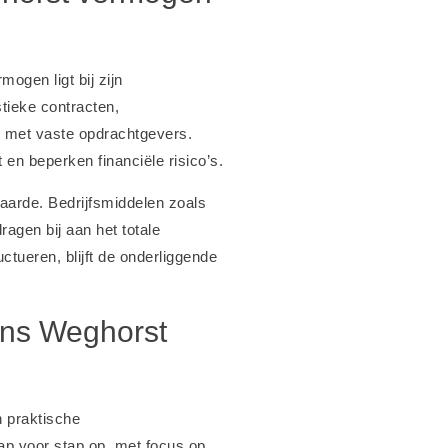
ogen ligt bij zijn
stieke contracten,
met vaste opdrachtgevers.
en beperken financiële risico’s.
waarde. Bedrijfsmiddelen zoals
agen bij aan het totale
tueren, blijft de onderliggende
rans Weghorst
 praktische
tap voor stap op, met focus op