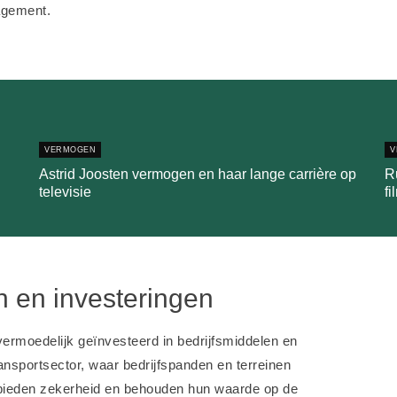
agement.
VERMOGEN
V
Astrid Joosten vermogen en haar lange carrière op
R
televisie
fi
 en investeringen
vermoedelijk geïnvesteerd in bedrijfsmiddelen en
ransportsector, waar bedrijfspanden en terreinen
en bieden zekerheid en behouden hun waarde op de