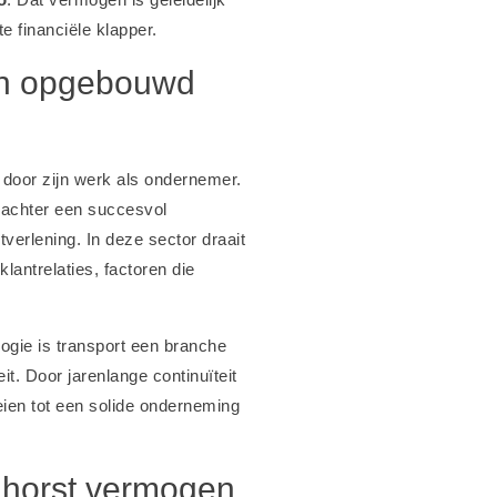
e financiële klapper.
en opgebouwd
door zijn werk als ondernemer.
t achter een succesvol
stverlening. In deze sector draait
lantrelaties, factoren die
ologie is transport een branche
. Door jarenlange continuïteit
oeien tot een solide onderneming
ghorst vermogen