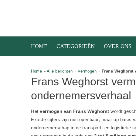
HOME
CATEGORIEËN
OVER ONS
Home
»
Alle berichten
»
Vermogen
»
Frans Weghorst 
Frans Weghorst verm
ondernemersverhaal
Het
vermogen van Frans Weghorst
wordt gesc
Exacte cijfers zijn niet openbaar, maar op basis v
ondernemerschap in de transport- en logistieke s
een vermogen in de orde van
2 tot 5 miljoen eur