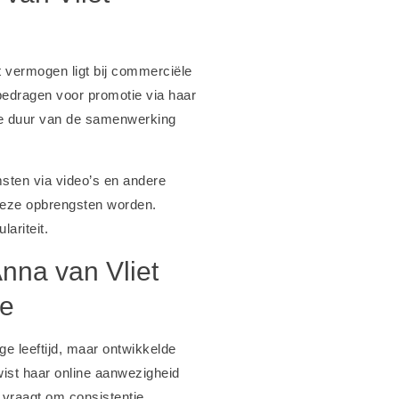
t vermogen ligt bij commerciële
bedragen voor promotie via haar
de duur van de samenwerking
sten via video’s en andere
 deze opbrengsten worden.
ariteit.
Anna van Vliet
te
e leeftijd, maar ontwikkelde
wist haar online aanwezigheid
vraagt om consistentie,