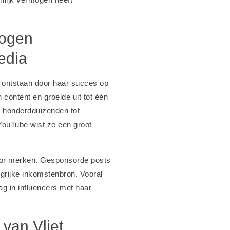
mogen
edia
 ontstaan door haar succes op
 content en groeide uit tot één
t honderdduizenden tot
YouTube wist ze een groot
voor merken. Gesponsorde posts
rijke inkomstenbron. Vooral
ag in influencers met haar
van Vliet