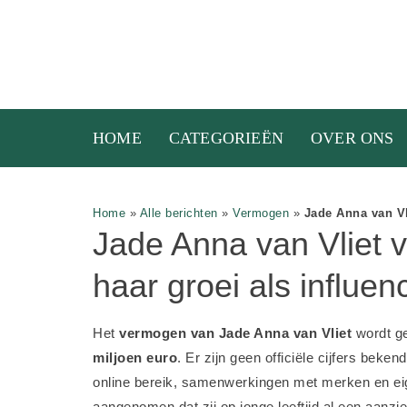
HOME
CATEGORIEËN
OVER ONS
Home
»
Alle berichten
»
Vermogen
»
Jade Anna van Vl
Jade Anna van Vliet
haar groei als influen
Het
vermogen van Jade Anna van Vliet
wordt g
miljoen euro
. Er zijn geen officiële cijfers beke
online bereik, samenwerkingen met merken en e
aangenomen dat zij op jonge leeftijd al een aanzi